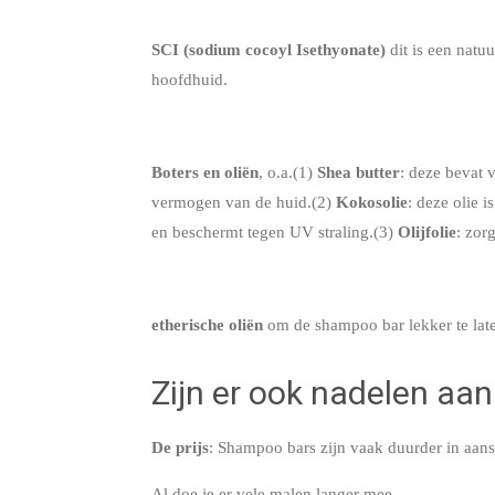
SCI (sodium cocoyl Isethyonate)
dit is een natu
hoofdhuid.
Boters en oliën
, o.a.(1)
Shea butter
: deze bevat 
vermogen van de huid.(2)
Kokosolie
: deze olie 
en beschermt tegen UV straling.(3)
Olijfolie
: zor
etherische oliën
om de shampoo bar lekker te late
Zijn er ook nadelen aa
De prijs
: Shampoo bars zijn vaak duurder in aans
Al doe je er vele malen langer mee.