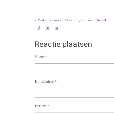
«
Wat zit er in een fles shampoo: waar ben ik ac
D
D
S
e
e
h
l
e
a
e
l
r
Reactie plaatsen
n
e
Naam *
E-mailadres *
Bericht *