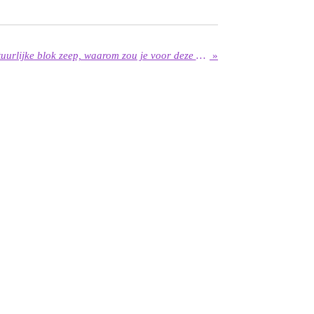
Je huid wassen met een natuurlijke blok zeep, waarom zou je voor deze ouderwetse optie kiezen?
»