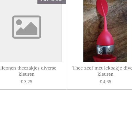
iliconen theezakjes diverse
Thee zeef met lekbakje div
kleuren
kleuren
€ 3,25
€ 4,35