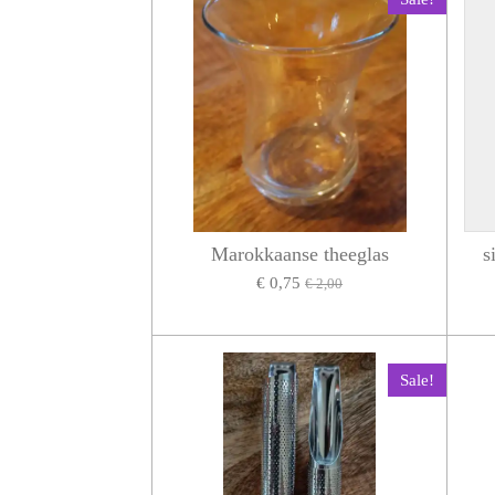
Marokkaanse theeglas
s
€ 0,75
€ 2,00
Sale!