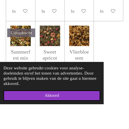
In winkelwagen
In winkelwagen
In winkelwagen
In winkelwagen
Uitverkocht
Summerf
Sweet
Vlierbloe
est mix
apricot
sem
(rooibos
(groene
(kruident
Deze website gebruikt cookies voor analyse-
thee)
thee)
hee)
doeleinden en/of het tonen van advertenties. Door
€ 3,70
€ 3,70
€ 3,70
gebruik te blijven maken van de site gaat u hiermee
akkoord.
Uitverkocht
In winkelwagen
In winkelwagen
Akkoord