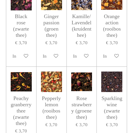
Black
Ginger
Kamille/
Orange
rose
passion
Lavendel
action
(zwarte
(groen
(kruident
(rooibos
thee)
thee)
hee)
thee)
€ 3,70
€ 3,70
€ 3,70
€ 3,70
In winkelwagen
In winkelwagen
In winkelwagen
In winkelwagen
Peachy
Pepperly
Rose
Sparkling
granberry
lemon
strawberr
wine
thee
(rooibos
y (groene
(zwarte
(zwarte
thee)
thee)
thee)
thee)
€ 3,70
€ 3,70
€ 3,70
€ 3,70