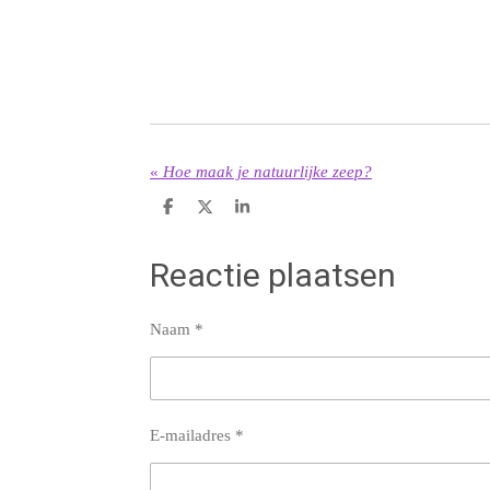
«
Hoe maak je natuurlijke zeep?
D
D
S
e
e
h
l
e
a
e
l
r
Reactie plaatsen
n
e
Naam *
E-mailadres *