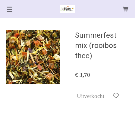
Ga
direct
naar
de
Summerfest
hoofdinhoud
mix (rooibos
thee)
€ 3,70
Uitverkocht