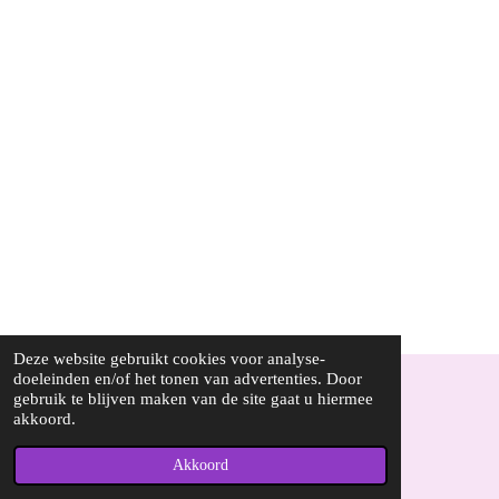
Deze website gebruikt cookies voor analyse-
doeleinden en/of het tonen van advertenties. Door
gebruik te blijven maken van de site gaat u hiermee
© 2022 - 2026 Loespurenature.nl
akkoord.
Powered by
JouwWeb
Akkoord