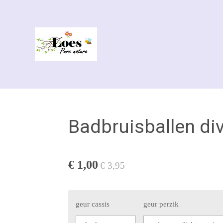
Ga
direct
naar
de
hoofdinhoud
Badbruisballen di
€ 1,00
€ 3,95
geur cassis
geur perzik