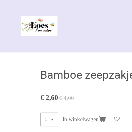
Ga
direct
naar
de
hoofdinhoud
Bamboe zeepzakje
€ 2,60
€ 4,00
In winkelwagen