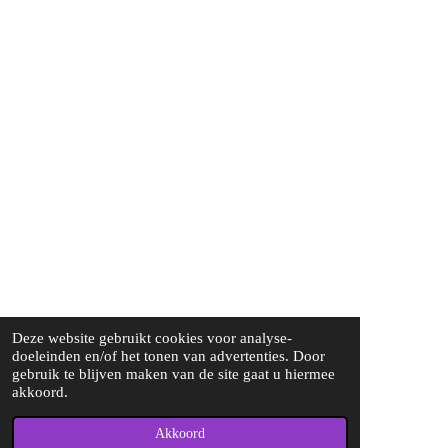
Deze website gebruikt cookies voor analyse-
doeleinden en/of het tonen van advertenties. Door
gebruik te blijven maken van de site gaat u hiermee
akkoord.
Akkoord