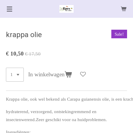
Ga
direct
naar
de
krappa olie
Sale!
hoofdinhoud
€ 10,50
€ 17,50
In winkelwagen
Krappa
olie
,
ook
wel
bekend
als
Carapa
guianensis
olie
,
is
een
krach
hydraterend, verzorgend, ontstekingremmend en
insectenwerend.
Zeer geschikt voor oa huidproblemen.
Ingrediënten: