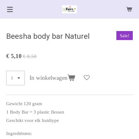
Ga
direct
naar
de
Beesha body bar Naturel
Sale!
hoofdinhoud
€ 5,10
€ 8,50
In winkelwagen
Gewicht 120 gram
1 Body Bar = 3 plastic flessen
Geschikt voor elk huidtype
Ingrediënten: