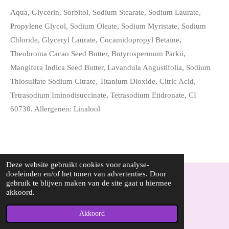
Aqua, Glycerin, Sorbitol, Sodium Stearate, Sodium Laurate,
Propylene Glycol, Sodium Oleate, Sodium Myristate, Sodium
Chloride, Glyceryl Laurate, Cocamidopropyl Betaine,
Theobroma Cacao Seed Butter, Butyrospermum Parkii,
Mangifera Indica Seed Butter, Lavandula Angustifolia, Sodium
Thiosulfate Sodium Citrate, Titanium Dioxide, Citric Acid,
Tetrasodium Iminodisuccinate, Tetrasodium Etidronate, CI
60730. Allergenen: Linalool
Deze website gebruikt cookies voor analyse-
doeleinden en/of het tonen van advertenties. Door
gebruik te blijven maken van de site gaat u hiermee
© 2022 - 2026 Loespurenature.nl
akkoord.
Powered by
JouwWeb
Akkoord