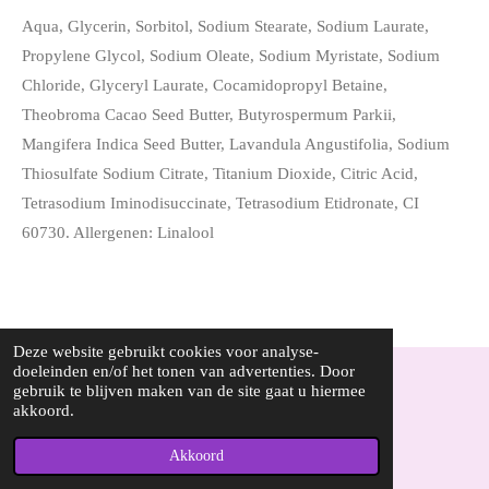
Aqua, Glycerin, Sorbitol, Sodium Stearate, Sodium Laurate,
Propylene Glycol, Sodium Oleate, Sodium Myristate, Sodium
Chloride, Glyceryl Laurate, Cocamidopropyl Betaine,
Theobroma Cacao Seed Butter, Butyrospermum Parkii,
Mangifera Indica Seed Butter, Lavandula Angustifolia, Sodium
Thiosulfate Sodium Citrate, Titanium Dioxide, Citric Acid,
Tetrasodium Iminodisuccinate, Tetrasodium Etidronate, CI
60730. Allergenen: Linalool
Deze website gebruikt cookies voor analyse-
doeleinden en/of het tonen van advertenties. Door
gebruik te blijven maken van de site gaat u hiermee
© 2022 - 2026 Loespurenature.nl
akkoord.
Powered by
JouwWeb
Akkoord