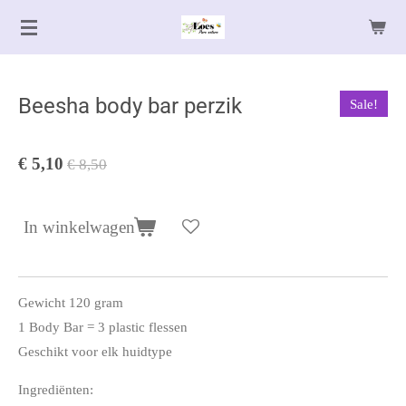
Ga
direct
naar
de
Beesha body bar perzik
Sale!
hoofdinhoud
€ 5,10
€ 8,50
In winkelwagen
Gewicht 120 gram
1 Body Bar = 3 plastic flessen
Geschikt voor elk huidtype
Ingrediënten: