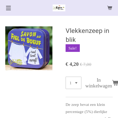
Ga
direct
naar
de
Vlekkenzeep in
hoofdinhoud
blik
Sale!
€ 4,20
€ 7,00
In
winkelwagen
De zeep bevat een klein
percentage (5%) dierlijke