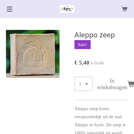
Ga
direct
naar
de
Aleppo zeep
hoofdinhoud
Sale!
€ 5,40
€ 9,00
In
winkelwagen
Aleppo zeep komt
oorspronkelijk uit de stad
Aleppo in Syrie. De zeep is
100% natuurlijk en wordt