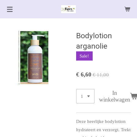
Ga
direct
naar
de
Bodylotion
hoofdinhoud
arganolie
Sale!
€ 6,60
€ 11,00
In
winkelwagen
Deze heerlijke bodylotion
hydrateert en verzorgt. Trekt