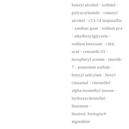
benzyl alcohol · sorbitol ·
polyacrylamide · cetearyl
alcohol · c13-14 isoparaffin
· xanthan gum · sodium pca
· ethylhexylglycerin ·
sodium benzoate · citric
acid · ceteareth-33 ·
tocopheryl acetate · laureth-
7 · potassium sorbate ·
benzyl salicylate · hexyl
cinnamal · citronellol ·
alpha-isomethyl ionone ·
hydroxycitronellal ·
limonene ·
linalool.
biologisch
ingrediënt