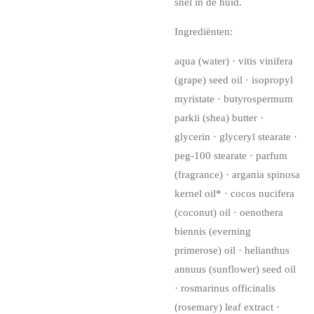
snel in de huid.
Ingrediënten:
aqua (water) · vitis vinifera
(grape) seed oil · isopropyl
myristate · butyrospermum
parkii (shea) butter ·
glycerin · glyceryl stearate ·
peg-100 stearate · parfum
(fragrance) · argania spinosa
kernel oil* · cocos nucifera
(coconut) oil · oenothera
biennis (everning
primerose) oil · helianthus
annuus (sunflower) seed oil
· rosmarinus officinalis
(rosemary) leaf extract ·