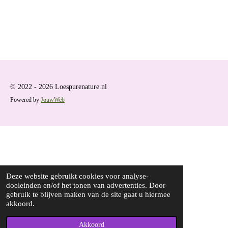
© 2022 - 2026 Loespurenature.nl
Powered by
JouwWeb
Deze website gebruikt cookies voor analyse-
doeleinden en/of het tonen van advertenties. Door
gebruik te blijven maken van de site gaat u hiermee
akkoord.
Akkoord