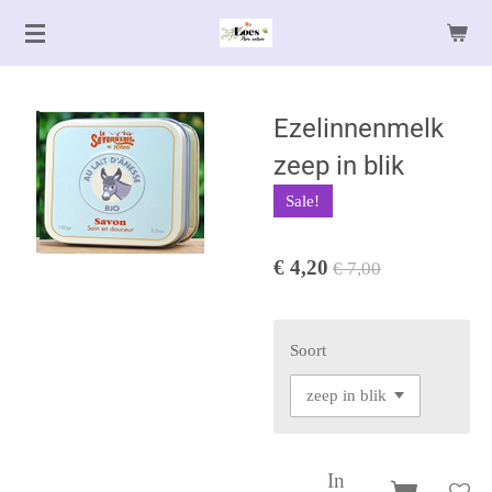
Ga
direct
naar
de
Ezelinnenmelk
hoofdinhoud
zeep in blik
Sale!
€ 4,20
€ 7,00
Soort
In