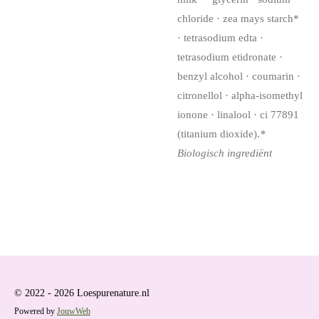
chloride · zea mays starch*
· tetrasodium edta ·
tetrasodium etidronate ·
benzyl alcohol · coumarin ·
citronellol · alpha-isomethyl
ionone · linalool · ci 77891
(titanium dioxide).
*
Biologisch ingrediënt
© 2022 - 2026 Loespurenature.nl
Powered by
JouwWeb