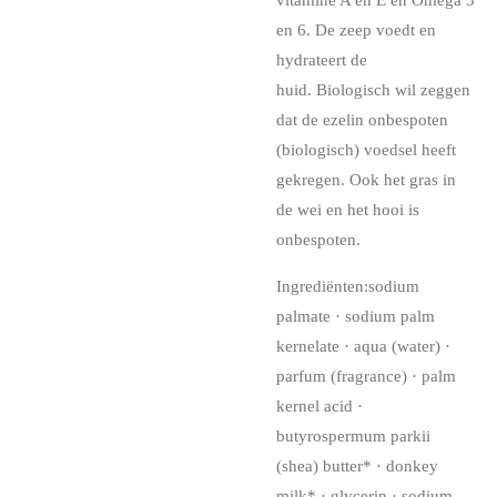
en 6. De zeep voedt en
hydrateert de
huid. Biologisch wil zeggen
dat de ezelin onbespoten
(biologisch) voedsel heeft
gekregen. Ook het gras in
de wei en het hooi is
onbespoten.
Ingrediënten:
sodium
palmate · sodium palm
kernelate · aqua (water) ·
parfum (fragrance) · palm
kernel acid ·
butyrospermum parkii
(shea) butter* · donkey
milk* · glycerin · sodium